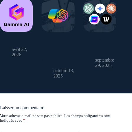
Comment utiliser
Copilot : la
Top 5 des
GAMMA IA ?
meilleure
meilleures IA
alternative à
génératives de
avril 22,
ChatGPT pour
texte en 2025
2026
les professionnels
septembre
?
29, 2025
octobre 13,
2025
Laisser un commentaire
Votre adresse e-mail ne sera pas publiée.
Les champs obligatoires sont
indiqués avec
*