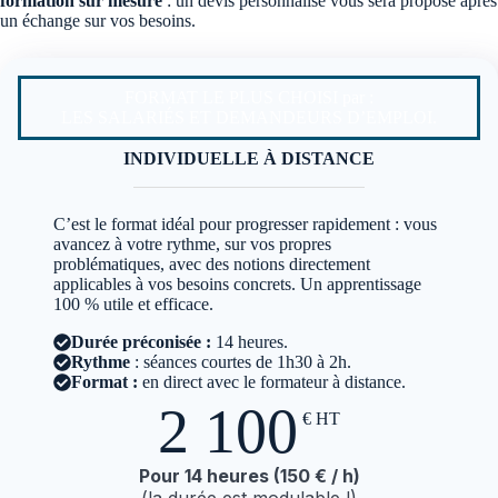
formation sur mesure
: un devis personnalisé vous sera proposé après
un échange sur vos besoins.
FORMAT LE PLUS CHOISI par :
LES SALARIÉS ET DEMANDEURS D’EMPLOI.
INDIVIDUELLE À DISTANCE
C’est le format idéal pour progresser rapidement : vous
avancez à votre rythme, sur vos propres
problématiques, avec des notions directement
applicables à vos besoins concrets. Un apprentissage
100 % utile et efficace.
Durée
préconisée :
14 heures.
Rythme
: séances courtes de 1h30 à 2h.
Format :
en direct avec le formateur à distance.
2 100
€
HT
Pour 14 heures (150 € / h)
(la durée est modulable !)